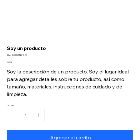
Soy un producto
SKU
SKU:
36523641234523
36523641234523
Precio
15,00 €
Soy la descripción de un producto. Soy el lugar ideal
para agregar detalles sobre tu producto, así como
tamaño, materiales, instrucciones de cuidado y de
limpieza.
Cantidad
Agregar al carrito