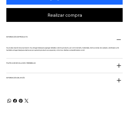
Realizar compra
INFORMACIÓN DE PRODUCTO
Soy la descripción de un producto. Soy el lugar ideal para agregar detalles sobre tu producto, así como tamaño, materiales, instrucciones de cuidado y de limpieza. Es
también un lugar ideal para destacar por qué este producto es especial y cómo tus clientes se beneficiarían con él.
POLÍTICA DE DEVOLUCIÓN Y REEMBOLSO
INFORMACIÓN DEL ENVÍO