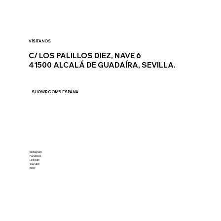
Móvil: +34 690 076 389
customer.relations@zionluxurytv.com
VÍSITANOS
C/ LOS PALILLOS DIEZ, NAVE 6
41500 ALCALÁ DE GUADAÍRA, SEVILLA.
SHOWROOMS ESPAÑA
REDES SOCIALES
Instagram
Facebook
Linkedin
YouTube
Blog
CÁTALOGO 2025