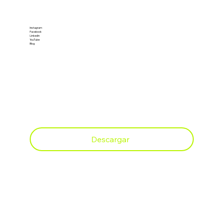
REDES SOCIALES
Instagram
Facebook
Linkedin
YouTube
Blog
CÁTALOGO 2025
Descargar