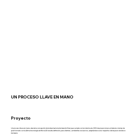
UN PROCESO LLAVE EN MANO
Proyecto
Un proceso llave en mano, desde la concepción de la idea hasta la instalación final, que cumple con la máxima de ZION de proporcionar un televisor de lujo de
gran formato con la última tecnología de MicroLED de alta definición, para clientes y ambientes exclusivos, adaptándose a los requisitos del espacio donde se
instalará.