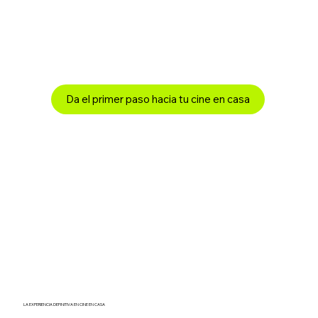
Da el primer paso hacia tu cine en casa
LA EXPERIENCIA DEFINITIVA EN CINE EN CASA