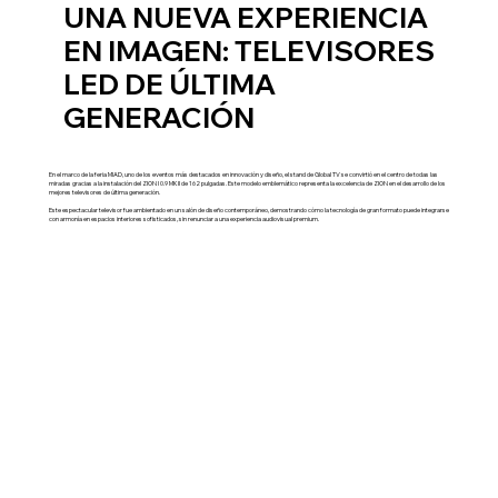
UNA NUEVA EXPERIENCIA
EN IMAGEN: TELEVISORES
LED DE ÚLTIMA
GENERACIÓN
En el marco de la feria MIAD, uno de los eventos más destacados en innovación y diseño, el stand de Global TV se convirtió en el centro de todas las
miradas gracias a la instalación del ZION I 0.9 MKII de 162 pulgadas. Este modelo emblemático representa la excelencia de ZION en el desarrollo de los
mejores televisores de última generación.
Este espectacular televisor fue ambientado en un salón de diseño contemporáneo, demostrando cómo la tecnología de gran formato puede integrarse
con armonía en espacios interiores sofisticados, sin renunciar a una experiencia audiovisual premium.