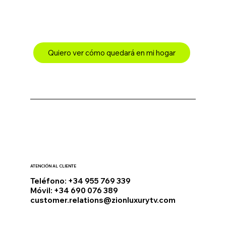
Quiero ver cómo quedará en mi hogar
ATENCIÓN AL CLIENTE
Teléfono: +34 955 769 339
Móvil: +34 690 076 389
customer.relations@zionluxurytv.com