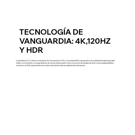
TECNOLOGÍA DE
VANGUARDIA: 4K,120HZ
Y HDR
La pantalla de 162” cuenta con resolución 4K, frecuencia de 120Hz y tecnología HDR, lo que garantiza una calidad de imagen impecable,
fluidez en movimiento y un rango dinámico de colores impresionante. A esto se suma un ultra ángulo de visión y la tecnología Real Black,
exclusivos de ZION, que permiten una visualización perfecta desde cualquier punto del espacio.