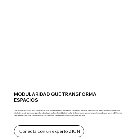
MODULARIDAD QUE TRANSFORMA
ESPACIOS
Gracias a su tecnología modular, el ZION I 0.9 MKII puede adaptarse a distintos formatos y medidas, permitiendo su integración en proyectos de
interiorismo, paisajismo o arquitectura de alta gama. Esta flexibilidad elimina las limitaciones convencionales del mercado y convierte a ZION en un
referente en soluciones personalizadas para entornos residenciales o corporativos de alto nivel.
Conecta con un experto ZION