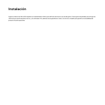
Instalación
Nuestros televisores MicroLED requieren un mantenimiento mínimo para disfrutar del cine en casa de alta gama. Toda la gama de pantallas para el hogar de
ZION incluye soporte de pared, marcos, y el controlador X8, además de una garantía de 2 años con servicio completo para garantizar la durabilidad del
producto sin preocupaciones.