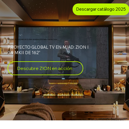
Descargar catálogo 2025
MEJORES TELEVISORES DE ÚLTIMA GENERACIÓN PARA CINE EN CASA
PROYECTO GLOBAL TV EN MIAD: ZION I
0.9 MKII DE 162”
Descubre ZION en acción