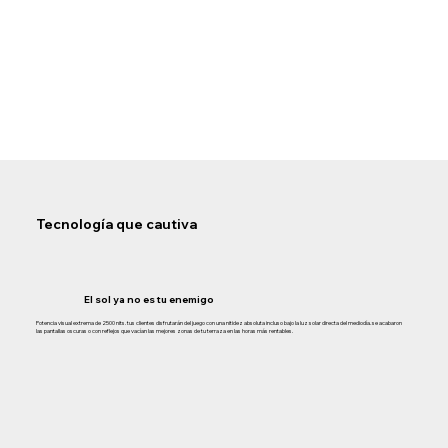
Tecnología que cautiva
El sol ya no es tu enemigo
Potencia visual extrema de 2500 nits. tus clientes disfrutarán del juego con una nitidez absoluta incluso bajo la luz solar directa del mediodía. se acabaron
las pantallas oscuras o con reflejos que vacían las mejores zonas de tu terraza en las horas más rentables.