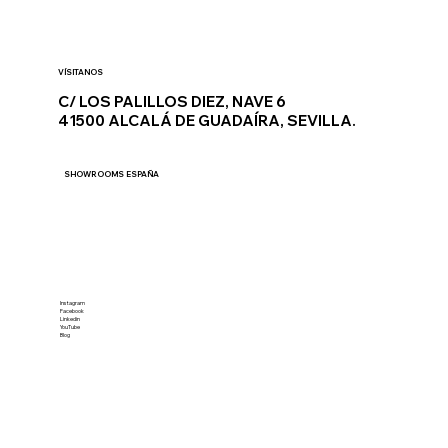
VÍSITANOS
C/ LOS PALILLOS DIEZ, NAVE 6
41500 ALCALÁ DE GUADAÍRA, SEVILLA.
SHOWROOMS ESPAÑA
REDES SOCIALES
Instagram
Facebook
Linkedin
YouTube
Blog
CÁTALOGO 2025