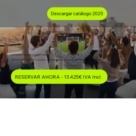
Descargar catálogo 2025
EL ESTADIO MÁS EXCLUSIVO ESTÁ EN TU TERRAZA
ZION ONE TV 4K HDR 65" y 86": La joya de la corona diseñada para elevar la experiencia del fútbol al nivel de los palcos VIP.
RESERVAR AHORA - 13.425€ IVA Incl.
Unidades limitadas. Entrega inmediata.