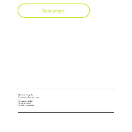
Descargar
©Zion Technology S.L.
Todos los derechos reservados.
Política de privacidad
Políticas de Cookies
Términos y condiciones