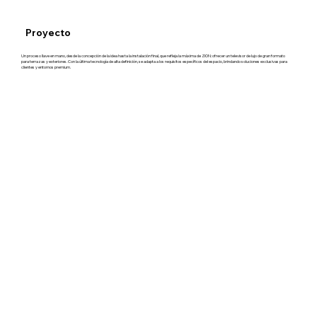
Proyecto
Un proceso llave en mano, desde la concepción de la idea hasta la instalación final, que refleja la máxima de ZION: ofrecer un televisor de lujo de gran formato
para terrazas y exteriores. Con la última tecnología de alta definición, se adapta a los requisitos específicos del espacio, brindando soluciones exclusivas para
clientes y entornos premium.