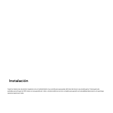
Instalación
Nuestros televisores de exterior requieren solo un mantenimiento muy sencillo para que puedas disfrutar del cine en casa de alta gama. Toda la gama de
pantallas para el hogar de ZION viene con una garantía de 2 años y donde recibirá un servicio completo para garantizar la durabilidad del producto, sin que tenga
que preocuparse por nada.