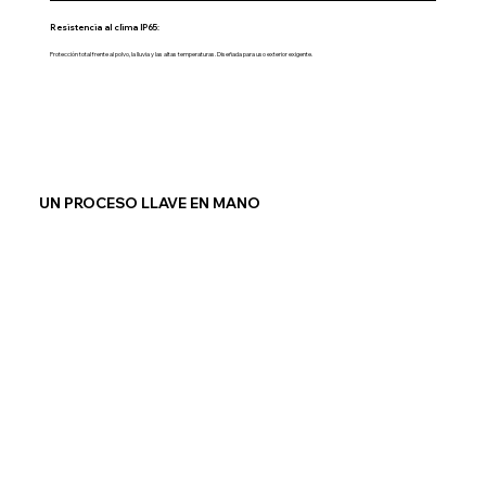
Resistencia al clima IP65:
Protección total frente al polvo, la lluvia y las altas temperaturas. Diseñada para uso exterior exigente.
UN PROCESO LLAVE EN MANO