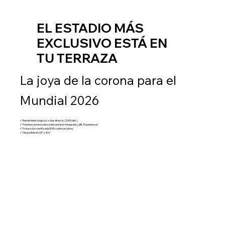
EL ESTADIO MÁS
EXCLUSIVO ESTÁ EN
TU TERRAZA
La joya de la corona para el
Mundial 2026
✓ Rendimiento bajo luz solar directa (2000 nits)
✓ Potente sistema de sonido exterior integrado (JBL Experience)
✓ Protección certificada IP65 contra el clima
✓ Disponible en 65" y 86"