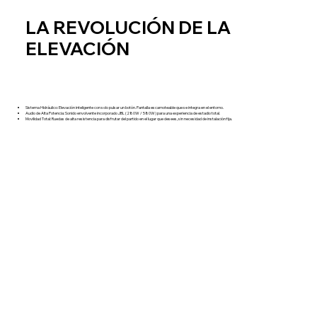
LA REVOLUCIÓN DE LA
ELEVACIÓN
Sistema Hidráulico: Elevación inteligente con solo pulsar un botón. Pantalla escamoteable que se integra en el entorno.
Audio de Alta Potencia: Sonido envolvente incorporado JBL (280W / 580W) para una experiencia de estadio total.
Movilidad Total: Ruedas de alta resistencia para disfrutar del partido en el lugar que desees, sin necesidad de instalación fija.