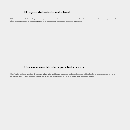
El rugido del estadio en tu local
Sistema de sonido exterior de alta potencia integrado. crea una atmósfera eléctrica que envuelve a la audiencia y eleva la emoción con cada gol. un sonido
nítido que rompe el ruido ambiental e invita de forma natural a pedir la siguiente ronda de consumiciones.
Una inversión blindada para toda la vida
Certificación ip65 contra el clima. diseñada para durar años a la intemperie sin necesidad de protecciones adicionales. llueva, haga calor extremo o haya
humedad marina, tu activo de lujo está protegido. es una compra de alta gama, no un gasto de mantenimiento recurrente.