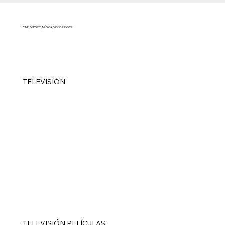
CINE, DEPORTE, MÚSICA, VIDEOJUEGOS...
TELEVISIÓN
TELEVISIÓN PELÍCULAS