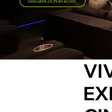
Descubre ZION en acción
VI
EX