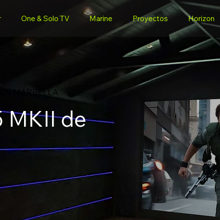
r
One & Solo TV
Marine
Proyectos
Horizon
 EN MARBELLA
5 MKII de